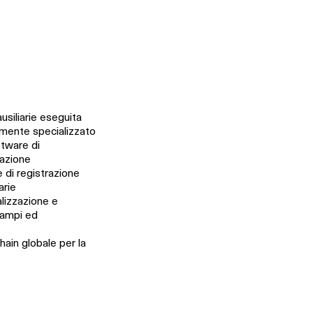
siliarie eseguita
amente specializzato
ftware di
zazione
 di registrazione
arie
ealizzazione e
tampi ed
hain globale per la