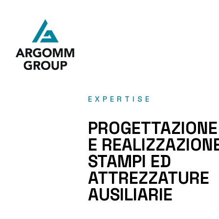
menu
menu
EXPERTISE
menu
menu
PROGETTAZIONE
E REALIZZAZION
STAMPI ED
ATTREZZATURE
AUSILIARIE