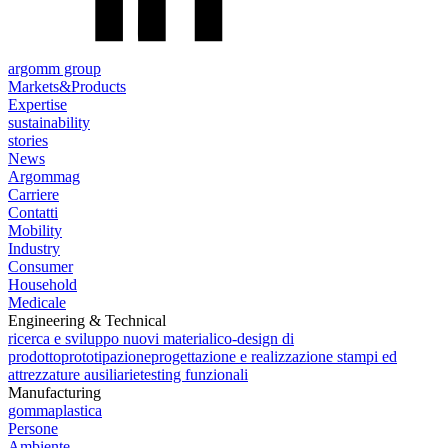
argomm group
Markets&Products
Expertise
sustainability
stories
News
Argommag
Carriere
Contatti
Mobility
Industry
Consumer
Household
Medicale
Engineering & Technical
ricerca e sviluppo nuovi materiali
co-design di
prodotto
prototipazione
progettazione e realizzazione stampi ed
attrezzature ausiliarie
testing funzionali
Manufacturing
gomma
plastica
Persone
Ambiente