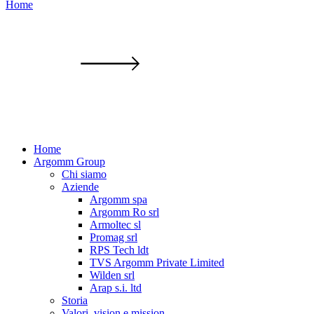
Home
Home
Argomm Group
Chi siamo
Aziende
Argomm spa
Argomm Ro srl
Armoltec sl
Promag srl
RPS Tech ldt
TVS Argomm Private Limited
Wilden srl
Arap s.i. ltd
Storia
Valori, vision e mission